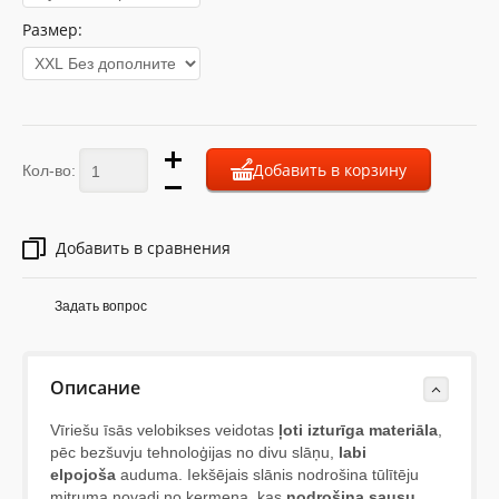
Размер:
Добавить в корзину
Кол-во:
Добавить в сравнения
Задать вопрос
Описание
Vīriešu īsās velobikses veidotas
ļoti izturīga materiāla
,
pēc bezšuvju tehnoloģijas no divu slāņu,
labi
elpojoša
auduma. Iekšējais slānis nodrošina tūlītēju
mitruma novadi no ķermeņa, kas
nodrošina sausu