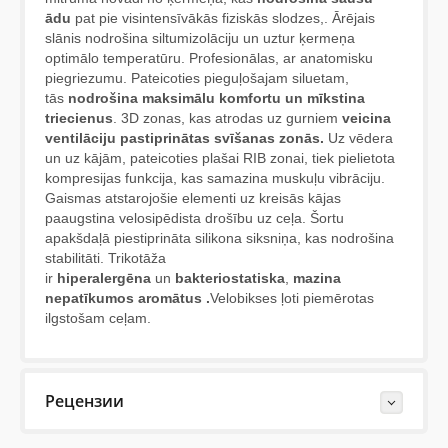
ādu
pat pie visintensīvākās fiziskās slodzes,. Ārējais
slānis nodrošina siltumizolāciju un uztur ķermeņa
optimālo temperatūru. Profesionālas, ar anatomisku
piegriezumu. Pateicoties pieguļošajam siluetam,
tās
nodrošina maksimālu
komfortu un mīkstina
triecienus
. 3D zonas, kas atrodas uz gurniem
veicina
ventilāciju pastiprinātas svīšanas zonās.
Uz vēdera
un uz kājām, pateicoties plašai RIB zonai, tiek pielietota
kompresijas funkcija, kas samazina muskuļu vibrāciju.
Gaismas atstarojošie elementi uz kreisās kājas
paaugstina velosipēdista drošību uz ceļa. Šortu
apakšdaļā piestiprināta silikona siksniņa, kas nodrošina
stabilitāti. Trikotāža
ir
hiperalergēna
un
bakteriostatiska
,
mazina
nepatīkumos aromātus .
Velobikses ļoti piemērotas
ilgstošam ceļam.
Рецензии