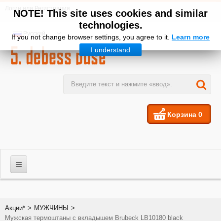
Логин
или
Регистрация
NOTE! This site uses cookies and similar
technologies.
Русский
If you not change browser settings, you agree to it.
Learn more
I understand
Корзина
0
МУЖЧИНЫ
Акции*
>
МУЖЧИНЫ
>
Мужская термоштаны с вкладышем Brubeck LB10180 black
ЖЕНЩИНЫ