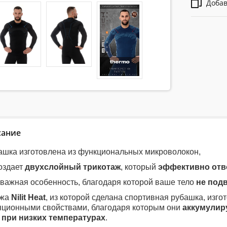
Добав
сание
ашка изготовлена ​​из функциональных микроволокон,
создает
двухслойный трикотаж
, который
эффективно отво
 важная особенность, благодаря которой ваше тело
не под
яжа
Nilit Heat
, из которой сделана спортивная рубашка, изго
яционными свойствами, благодаря которым они
аккумулир
 при низких температурах
.