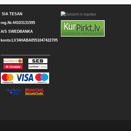
SIA TESAN
reg.Nr.44103131595
A/S SWEDBANKA
konts:LV34HABA0551047422705