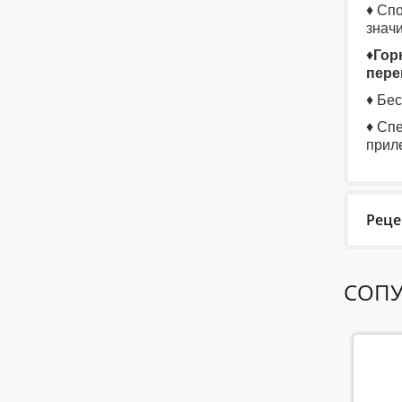
♦ Сп
знач
♦
Гор
пере
♦ Бе
♦ Сп
приле
Реце
Last 
СОПУ
Еще н
Пожал