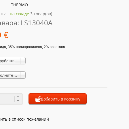
THERMO
ть:
на складе
3 товар(ов)
овара:
LS13040A
9 €
ида, 35% полипропилена, 2% эластана
Мужская рубашка LS13040A black (50,99 €)
L Без дополнительного сбора
Добавить в корзину
ить в список пожеланий