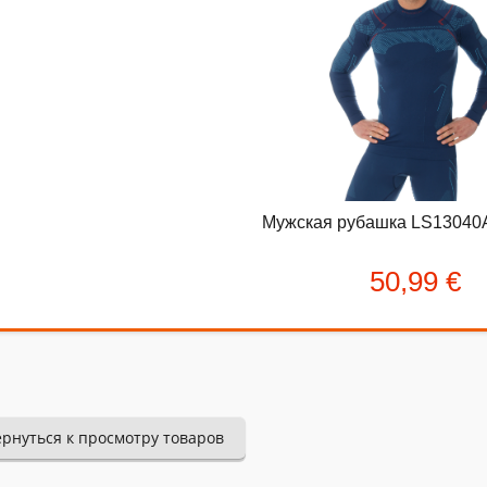
рвых: Оцените данный товар. Пожалуйста, выберите оценку от 0 (пл
:
Мужская рубашка LS13040A dark 
Мужская рубашка LS13040A 
50,99 €
50,99 €
ернуться к просмотру товаров