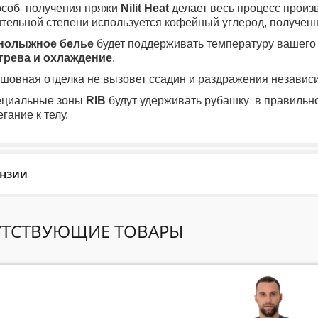
особ получения пряжи
Nilit Heat
делает весь процесс произв
ительной степени используется кофейный углерод, полученн
нолыжное белье
будет поддерживать температуру вашего
грева и охлаждение
.
сшовная отделка не вызовет ссадин и раздражения независи
ециальные зоны
RIB
будут удерживать рубашку в правильн
гание к телу.
нзии
Reviews
ТСТВУЮЩИЕ ТОВАРЫ
ет отзывов об этом товаре.
уйста напишите (краткую) рецензию....(мин. 10, макс. 2000 знаков)