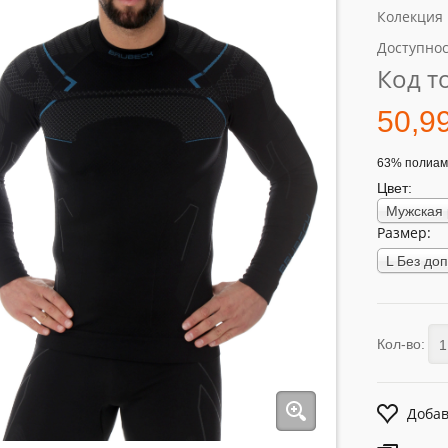
Колекция
Доступнос
Код т
50,9
63% полиам
Цвет:
Размер:
Кол-во:
Добав