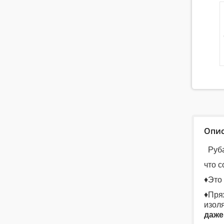
Опи
Руб
что 
♦Это
♦Пр
изол
даже