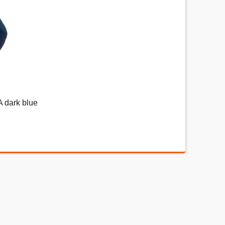
охо) до 5 (отлично).
Набранные символы:
blue
dark blue