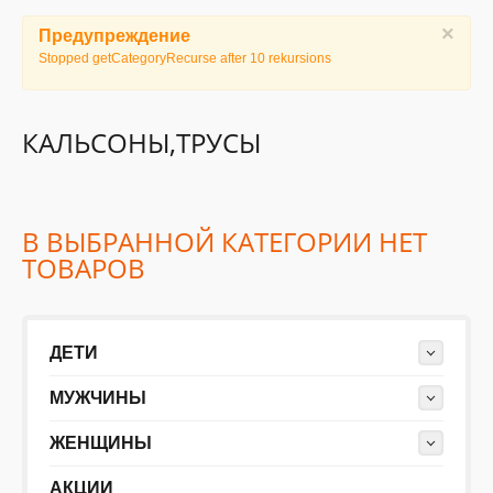
×
Предупреждение
ДЕТИ
Stopped getCategoryRecurse after 10 rekursions
КОЛЕКЦИИ
КАЛЬСОНЫ,ТРУСЫ
АКЦИИ
В ВЫБРАННОЙ КАТЕГОРИИ НЕТ
ПОЛЕЗНОЕ
ТОВАРОВ
ДЕТИ
МУЖЧИНЫ
ЖЕНЩИНЫ
АКЦИИ