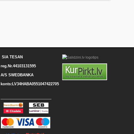
SIA TESAN
reg.Nr.44103131595
A/S SWEDBANKA
konts:LV34HABA0551047422705