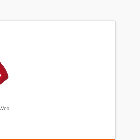
охо) до 5 (отлично).
Набранные символы:
.
ool ...