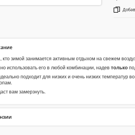
Добав
сание
 кто зимой занимается активным отдыхом на свежем воздух
но использовать его в любой комбинации, надев
только
по
деально подходит для низких и очень низких температур в
опам.
даст вам замерзнуть.
нзии
Reviews