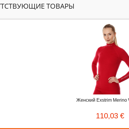
ТСТВУЮЩИЕ ТОВАРЫ
ет отзывов об этом товаре.
уйста напишите (краткую) рецензию....(мин. 10, макс. 2000 знаков)
рвых: Оцените данный товар. Пожалуйста, выберите оценку от 0 (пл
:
Женский Exstrim Merino Wool ..
Женский Exstrim Merino W
110,03 €
110,03 €