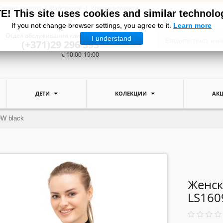
Список заказов
Избранное
Корзина покупок
! This site uses cookies and similar technolo
If you not change browser settings, you agree to it.
Learn more
Отдел обслуживания клиентов:
I understand
(+371)29 296 393
c 10:00-19:00
ДЕТИ
КОЛЕКЦИИ
АК
9W black
Женск
LS160