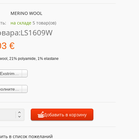
MERINO WOOL
ть:
на складе
5 товар(ов)
овара:
LS1609W
03 €
wool, 21% polyamide, 1% elastane
Женский Exstrim Merino Wool LS1609W black (110,03 €)
S Без дополнительного сбора
Добавить в корзину
ить в список пожеланий