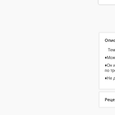
Опи
Тем,
♦Мож
♦Он и
по тр
♦Н
е 
Реце
Last 