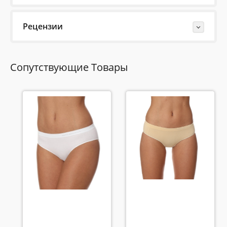
Рецензии
Last Reviews
Сопутствующие Товары
Еще нет отзывов об этом товаре.
Пожалуйста напишите (краткую) рецензию....(мин. 10,
макс. 2000 знаков)
Во-первых: Оцените данный товар. Пожалуйста,
выберите оценку от 0 (плохо) до 5 (отлично).
Rating: