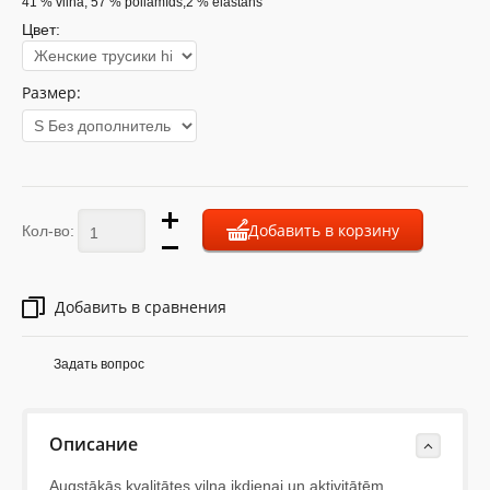
41 % vilna, 57 % poliamīds,2 % elastāns
Цвет:
Размер:
Добавить в корзину
Кол-во:
Добавить в сравнения
Задать вопрос
Описание
Augstākās kvalitātes vilna ikdienai un aktivitātēm.