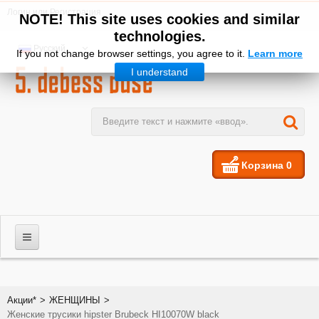
Логин
или
Регистрация
NOTE! This site uses cookies and similar
technologies.
Русский
If you not change browser settings, you agree to it.
Learn more
I understand
Корзина
0
МУЖЧИНЫ
Акции*
>
ЖЕНЩИНЫ
>
Женские трусики hipster Brubeck HI10070W black
ЖЕНЩИНЫ