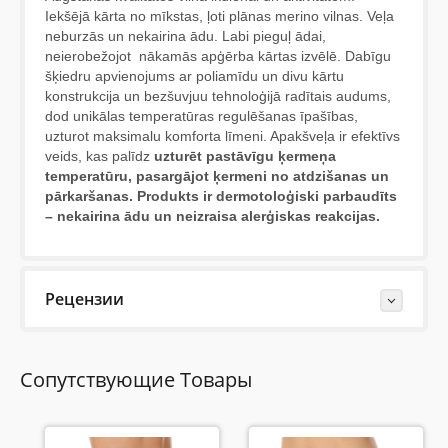
Iekšējā kārta no mīkstas, ļoti plānas merino vilnas. Veļa
neburzās un nekairina ādu. Labi pieguļ ādai,
neierobežojot nākamās apģērba kārtas izvēlē. Dabīgu
šķiedru apvienojums ar poliamīdu un divu kārtu
konstrukcija un bezšuvjuu tehnoloģijā radītais audums,
dod unikālas temperatūras regulēšanas īpašības,
uzturot maksimalu komforta līmeni. Apakšveļa ir efektīvs
veids, kas palīdz
uzturēt pastāvīgu ķermeņa
temperatūru, pasargājot ķermeni no atdzišanas un
pārkaršanas. Produkts ir dermotoloģiski parbaudīts
– nekairina ādu un neizraisa alerģiskas reakcijas.
Рецензии
Last Reviews
Сопутствующие Товары
20.05.2020
ļoti mīksta un patīkama veļa jebkuriem apstākļiem un