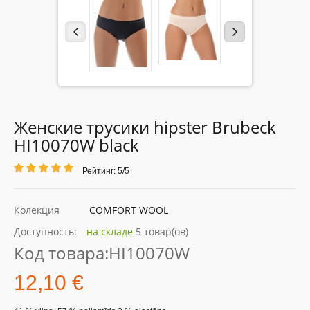
Женские трусики hipster Brubeck
HI10070W black
Рейтинг: 5/5
Колекция
COMFORT WOOL
Доступность:
на складе
5 товар(ов)
Код товара:
HI10070W
12,10 €