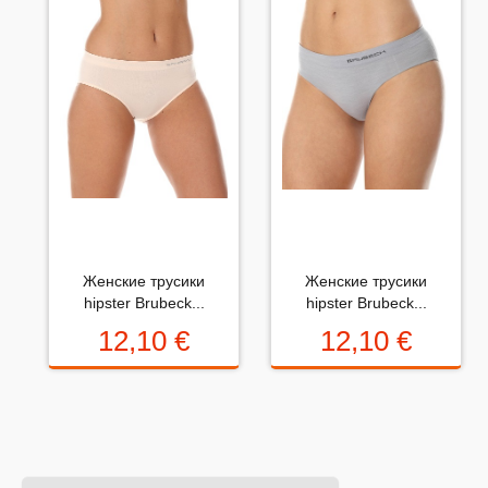
pat karstumā.
Пожалуйста напишите (краткую) рецензию....(мин. 10,
макс. 2000 знаков)
Женские трусики
Женские трусики
Во-первых: Оцените данный товар. Пожалуйста,
hipster Brubeck...
hipster Brubeck...
выберите оценку от 0 (плохо) до 5 (отлично).
12,10 €
12,10 €
Rating:
Набранные символы: