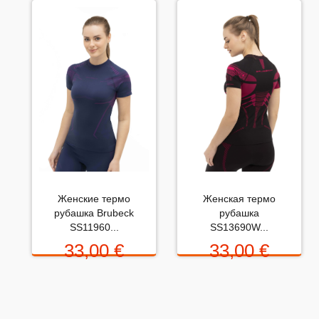
Пожалуйста напишите (краткую) рецензию....(мин. 10,
макс. 2000 знаков)
Во-первых: Оцените данный товар. Пожалуйста,
выберите оценку от 0 (плохо) до 5 (отлично).
Rating:
Женские термо
Женская термо
рубашка Brubeck
рубашка
Набранные символы:
SS11960...
SS13690W...
33,00 €
33,00 €