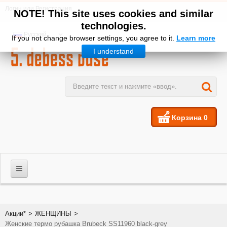
Логин
или
Регистрация
NOTE! This site uses cookies and similar
technologies.
Русский
If you not change browser settings, you agree to it.
Learn more
I understand
Корзина
0
МУЖЧИНЫ
Акции*
>
ЖЕНЩИНЫ
>
Женские термо рубашка Brubeck SS11960 black-grey
ЖЕНЩИНЫ