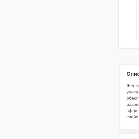
Опи
Женск
уника
обесп
разре
эффек
свойс