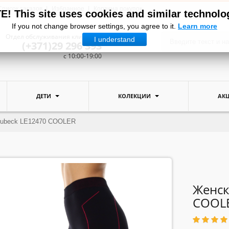
Список заказов
Избранное
Корзина покупок
! This site uses cookies and similar technolo
If you not change browser settings, you agree to it.
Learn more
Отдел обслуживания клиентов:
I understand
(+371)29 296 393
c 10:00-19:00
ДЕТИ
КОЛЕКЦИИ
АК
rubeck LE12470 COOLER
Женск
COOL