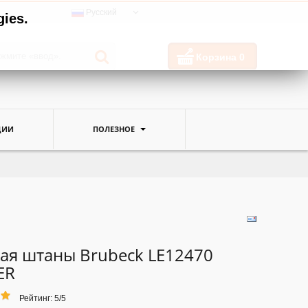
Русский
gies.
Корзина
0
ЦИИ
ПОЛЕЗНОЕ
ая штаны Brubeck LE12470
ER
Рейтинг: 5/5