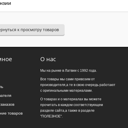
нзии
Reviews
ернуться к просмотру товаров
.2020
lieliski kalpo zem slodzes un karstuma.
мное
О нас
уйста напишите (краткую) рецензию....(мин. 10, макс. 2000 знаков)
Мы на рынке в Латвии с 1992 года.
Все товары мы сами привозим от
производителя,а те в свою очередь работают
ль
с оригинальными материалами.
вателя
О товарах и о материалах вы можете
заказов
прочитать в каждом соответствующем
рвых: Оцените данный товар. Пожалуйста, выберите оценку от 0 (пл
разделе сайта,а также в разделе
ние товаров
"ПОЛЕЗНОЕ".
: