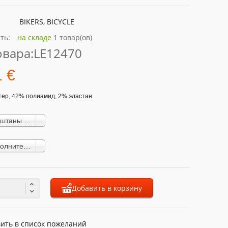
BIKERS, BICYCLE
ть:
на складе
1 товар(ов)
овара:
LE12470
1 €
тер, 42% полиамид, 2% эластан
Женская штаны Brubeck LE12470 COOLER (36,91 €)
L Без дополнительного сбора
Добавить в корзину
ить в список пожеланий