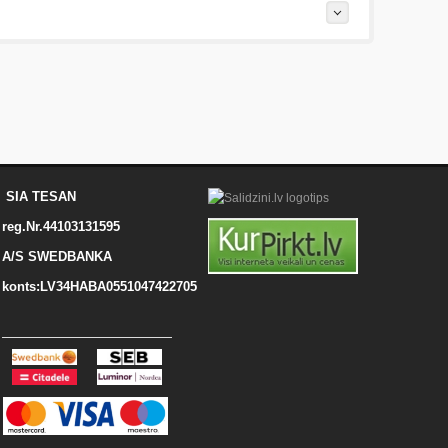
SIA TESAN
reg.Nr.44103131595
A/S SWEDBANKA
konts:LV34HABA0551047422705
охо) до 5 (отлично).
Набранные символы: