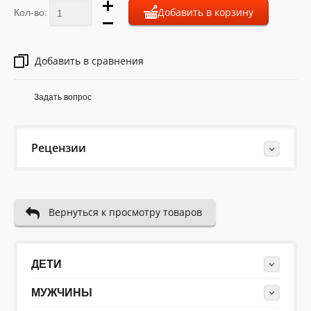
Добавить в корзину
Кол-во:
Добавить в сравнения
Задать вопрос
Рецензии
Last Reviews
Вернуться к просмотру товаров
Еще нет отзывов об этом товаре.
Пожалуйста напишите (краткую) рецензию....(мин. 10,
макс. 2000 знаков)
ДЕТИ
МУЖЧИНЫ