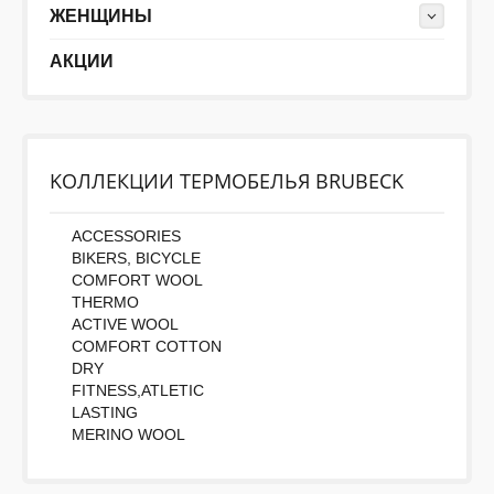
ЖЕНЩИНЫ
АКЦИИ
Во-первых: Оцените данный товар. Пожалуйста,
выберите оценку от 0 (плохо) до 5 (отлично).
Rating:
KОЛЛЕКЦИИ ТЕРМОБЕЛЬЯ BRUBECK
Набранные символы:
ACCESSORIES
BIKERS, BICYCLE
COMFORT WOOL
THERMO
ACTIVE WOOL
COMFORT COTTON
DRY
FITNESS,ATLETIC
LASTING
MERINO WOOL