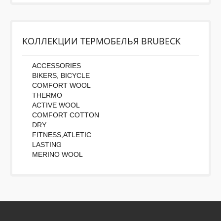
Во-первых: Оцените данный товар. Пожалуйста,
выберите оценку от 0 (плохо) до 5 (отлично).
Rating:
KОЛЛЕКЦИИ ТЕРМОБЕЛЬЯ BRUBECK
Набранные символы:
ACCESSORIES
BIKERS, BICYCLE
COMFORT WOOL
THERMO
ACTIVE WOOL
COMFORT COTTON
DRY
FITNESS,ATLETIC
LASTING
MERINO WOOL