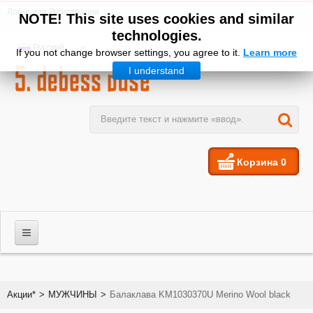
Логин
или
Регистрация
NOTE! This site uses cookies and similar
technologies.
Русский
If you not change browser settings, you agree to it.
Learn more
I understand
Корзина
0
МУЖЧИНЫ
Акции*
>
МУЖЧИНЫ
>
Балаклава KM1030370U Merino Wool black
ЖЕНЩИНЫ