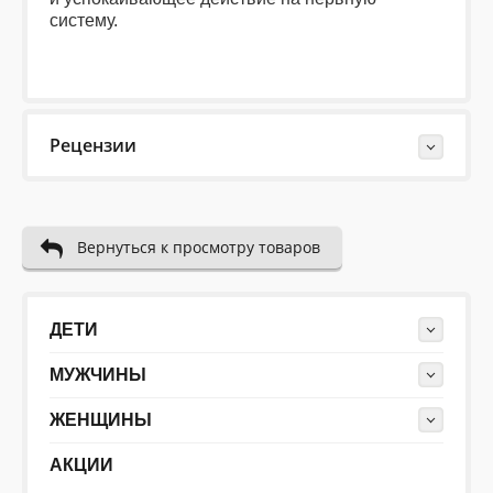
систему.
Рецензии
Last Reviews
Вернуться к просмотру товаров
Еще нет отзывов об этом товаре.
Пожалуйста напишите (краткую) рецензию....(мин. 10,
макс. 2000 знаков)
ДЕТИ
МУЖЧИНЫ
ЖЕНЩИНЫ
АКЦИИ