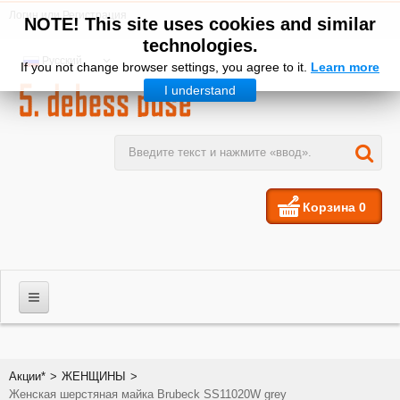
Логин
или
Регистрация
NOTE! This site uses cookies and similar
technologies.
Русский
If you not change browser settings, you agree to it.
Learn more
I understand
Корзина
0
МУЖЧИНЫ
Акции*
>
ЖЕНЩИНЫ
>
Женская шерстяная майка Brubeck SS11020W grey
ЖЕНЩИНЫ