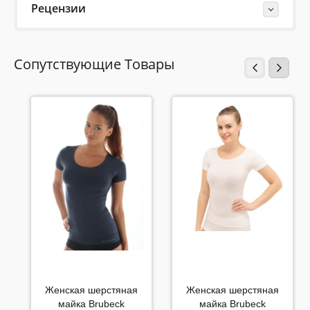
Рецензии
Last Reviews
Сопутствующие Товары
29.03.2020
Maksimalais komforta līmens.
Пожалуйста напишите (краткую) рецензию....(мин. 10,
макс. 2000 знаков)
Во-первых: Оцените данный товар. Пожалуйста,
Женская шерстяная
Женская шерстяная
выберите оценку от 0 (плохо) до 5 (отлично).
майка Brubeck
майка Brubeck